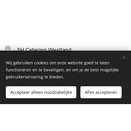
SH Catering Westland
Wij gebruiken cookies om onze website goed te laten
+31(0)651842607
functioneren en te beveiligen, en om je de best mogelijke
gebruikerservaring te bieden.
shcateringwestland@caiway.net
Accepteer alleen noodzakelijke
Alles accepteren
Ma.-Za. 11.00 - 22:00
Facebook